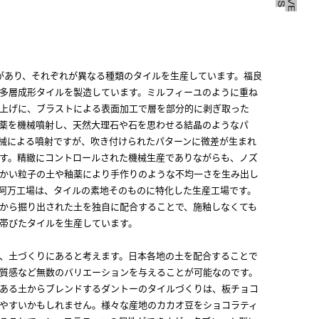
があり、それぞれが異なる種類のタイルを生産しています。福良
多層成形タイルを製造しています。ミルフィーユのように重ね
上げに、ブラストによる表面加工で層を部分的に剥ぎ取った
薬を機械噴射し、天然大理石や石を思わせる結晶のようなパ
械による噴射ですが、吹き付けられたパターンに微差が生まれ
す。精緻にコントロールされた機械生産でありながらも、ノズ
かい粒子の土や釉薬により手作りのような不均一さを生み出し
阿万工場は、タイルの素地そのものに特化した生産工場です。
から掘り出された土を独自に配合することで、施釉しなくても
帯びたタイルを生産しています。
、土づくりにあると考えます。日本各地の土を配合することで
質感など無数のバリエーションを与えることが可能なのです。
ある土からブレンドするダントーのタイルづくりは、板チョコ
やすいかもしれません。様々な産地のカカオ豆をショコラティ