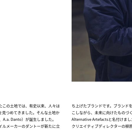
たこの土地では、有史以来、人々は
トーが積み重ねてきた歴史を掘り起
を見つめてきました。そんな土地か
とつの考古学という意味を持たせた
以下、A.a. Danto）が誕生しました。
はどんなことができるのか、何を目指すのか、
したタイルメーカーのダントーが新たに立
クリエイティブディレクターの柳