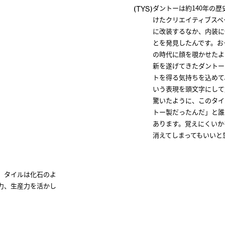
ダントーは約140年の歴史をも
(TYS)
けたクリエイティブスペー
に改装するなか、内装に
とを発見したんです。お
の時代に顔を覗かせたよ
新を遂げてきたダントー
トを得る気持ちを込めて、新た
いう表現を頭文字にして
驚いたように、このタイ
トー製だったんだ」と誰
あります。覚えにくいか
消えてしまってもいいと
。タイルは化石のよ
力、生産力を活かし