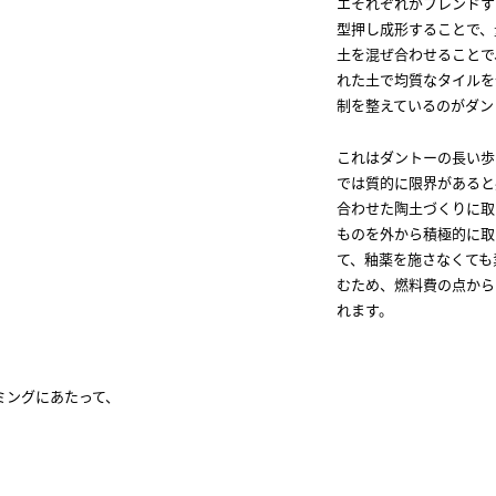
エそれぞれがブレンドす
型押し成形することで、
土を混ぜ合わせることで
れた土で均質なタイルを
制を整えているのがダン
これはダントーの長い歩
では質的に限界があると
合わせた陶土づくりに取
ものを外から積極的に取
て、釉薬を施さなくても
むため、燃料費の点から
れます。
ーミングにあたって、