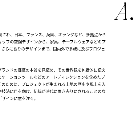
創設され、日本、フランス、英国、オランダなど、多拠点から
ョップの空間デザインから、家具、テーブルウェアなどのプ
、さらに香りのデザインまで、国内外で多岐に及ぶプロジェ
ブランドの価値の本質を見極め、その世界観を包括的に伝え
ニケーションツールなどのアートディレクションを含めたブ
そのために、プロジェクトが生まれる土地の歴史や風土を入
や技法に目を向け、伝統が時代に置き去りにされることのな
デザインに意を注ぐ。