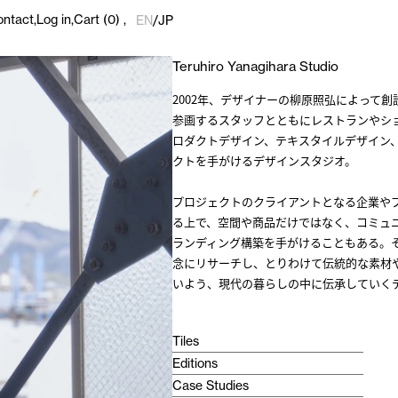
ontact
Log in
Cart
(0)
EN
/
JP
Teruhiro Yanagihara Studio
2002年、デザイナーの柳原照弘によって
参画するスタッフとともにレストランやシ
ロダクトデザイン、テキスタイルデザイン
クトを手がけるデザインスタジオ。
プロジェクトのクライアントとなる企業や
る上で、空間や商品だけではなく、コミュ
ランディング構築を手がけることもある。
念にリサーチし、とりわけて伝統的な素材
いよう、現代の暮らしの中に伝承していく
Tiles
Editions
Case Studies