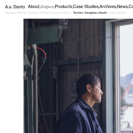
About
Products
Case Studies
Archives
News
C
A.a. Danto
Designers
Ingegerd Råman
Claesson Koivisto Rune Architects
Teruhiro Yanagihara Studio
India Mahdavi