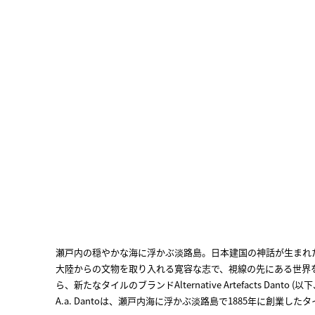
瀬戸内の穏やかな海に浮かぶ淡路島。日本建国の神話が生まれ
ち上げたブランドです。ブランドを立ち上げるにあたり、ダン
大陸からの文物を取り入れる寛容な志で、視線の先にある世界
こしながら、未来に向けたものづくりに取り組もうと、もうひ
ら、新たなタイルのブランドAlternative Artefacts Danto (
Alternative Artefactsと名付けました。A.a. Danto
A.a. Dantoは、瀬戸内海に浮かぶ淡路島で1885年に創業