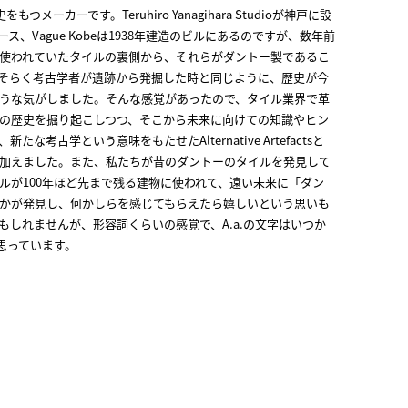
つメーカーです。Teruhiro Yanagihara Studioが神戸に設
ス、Vague Kobeは1938年建造のビルにあるのですが、数年前
使われていたタイルの裏側から、それらがダントー製であるこ
そらく考古学者が遺跡から発掘した時と同じように、歴史が今
うな気がしました。そんな感覚があったので、タイル業界で革
の歴史を掘り起こしつつ、そこから未来に向けての知識やヒン
な考古学という意味をもたせたAlternative Artefactsと
加えました。また、私たちが昔のダントーのタイルを発見して
ルが100年ほど先まで残る建物に使われて、遠い未来に「ダン
かが発見し、何かしらを感じてもらえたら嬉しいという思いも
もしれませんが、形容詞くらいの感覚で、A.a.の文字はいつか
思っています。