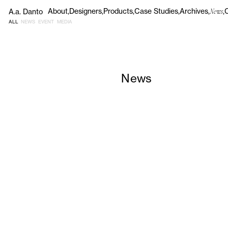
About
Designers
Products
Case Studies
Archives
A.a. Danto
News
ALL
NEWS
EVENT
MEDIA
News