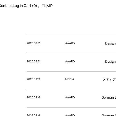
Contact
Log in
Cart
(0)
EN
/
JP
iF Desig
2026.03.31
AWARD
iF Desig
2026.03.31
AWARD
[メディア掲
2026.02.19
MEDIA
German D
2026.02.16
AWARD
German D
2026.02.16
AWARD