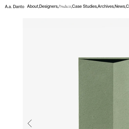
About
Designers
Case Studies
Archives
News
C
A.a. Danto
Products