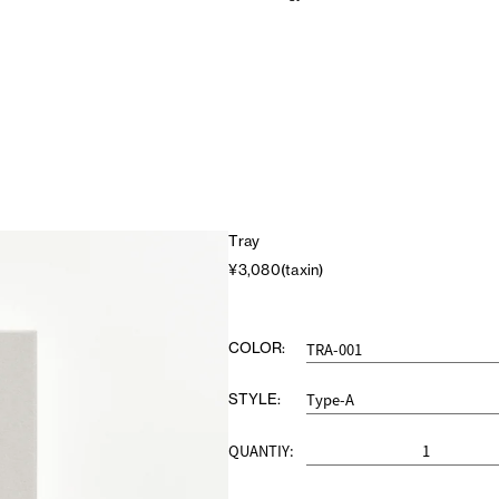
Tray
¥3,080(taxin)
COLOR:
STYLE:
QUANTIY: