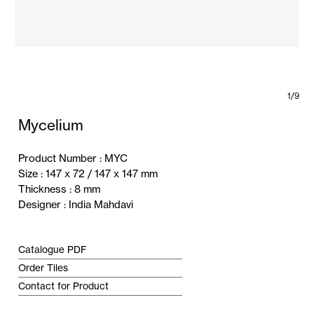
1/9
Mycelium
Product Number : MYC
Size : 147
x 72
/ 147
x 147 mm
Thickness : 8
mm
Designer
:
India Mahdavi
Catalogue PDF
Order Tiles
Contact for Product